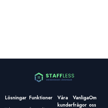
+46 764 - 10 76 74

hej@staffless.se

Kom Igång
Lösningar
Funktioner
Våra
Vanliga
Om
kunder
frågor
oss