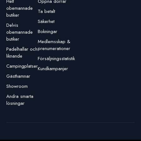
Helt
Öppna dörrar
obemannade
Ta betalt
butiker
Säkerhet
Delvis
Bokningar
obemannade
butiker
Medlemsskap &
prenumerationer
Padelhallar och
liknande
Försäljningsstatistik
Campingplatser
Kundkampanjer
Gästhamnar
Showroom
Andra smarta
lösningar